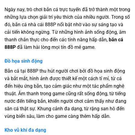
Ngày nay, trò chơi bắn cá trực tuyến đã trở thành một trong
những lựa chọn giải trí yêu thích của nhiều người. Trong số
đó, bắn cá nhà cái 888P nổi bật nhờ vào sự sáng tạo và
cải tiến không ngừng. Từ những hình ảnh sống động, âm
thanh chân thực cho đến các tính năng hấp dẫn,
bắn cá
888P
đã làm hài lòng mọi tín đồ mê game.
Đồ họa sinh động
Bắn cá tại 888P thu hút người chơi bởi đồ họa sinh động
và bắt mắt, hình ảnh được thiết kế một cách tỉ mỉ, từ cá
đến hiệu ứng bắn, tạo cảm giác như một tác phẩm nghệ
thuật.
Âm thanh trong game cũng rất sống động, từ tiếng
nước đến tiếng bắn, khiến người chơi cảm thấy như đang
săn cá thật sự. Khung cảnh đa dạng, từ rặng san hô đến
vùng biển sâu, làm cho game càng thêm hấp dẫn.
Kho vũ khí đa dạng