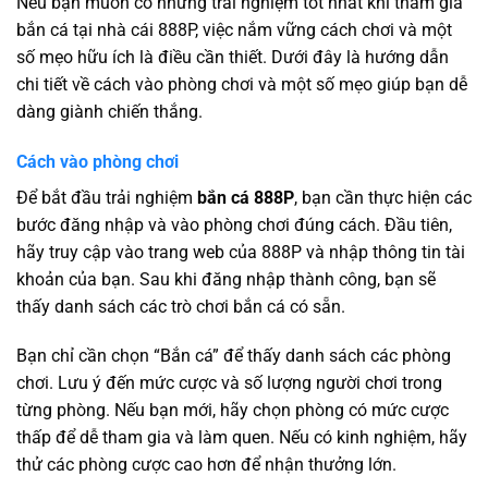
Nếu bạn muốn có những trải nghiệm tốt nhất khi tham gia
bắn cá tại nhà cái 888P, việc nắm vững cách chơi và một
số mẹo hữu ích là điều cần thiết. Dưới đây là hướng dẫn
chi tiết về cách vào phòng chơi và một số mẹo giúp bạn dễ
dàng giành chiến thắng.
Cách vào phòng chơi
Để bắt đầu trải nghiệm
bắn cá 888P
, bạn cần thực hiện các
bước đăng nhập và vào phòng chơi đúng cách. Đầu tiên,
hãy truy cập vào trang web của 888P và nhập thông tin tài
khoản của bạn. Sau khi đăng nhập thành công, bạn sẽ
thấy danh sách các trò chơi bắn cá có sẵn.
Bạn chỉ cần chọn “Bắn cá” để thấy danh sách các phòng
chơi. Lưu ý đến mức cược và số lượng người chơi trong
từng phòng. Nếu bạn mới, hãy chọn phòng có mức cược
thấp để dễ tham gia và làm quen. Nếu có kinh nghiệm, hãy
thử các phòng cược cao hơn để nhận thưởng lớn.