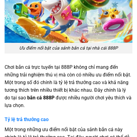
Ưu điểm nổi bật của sảnh bắn cá tại nhà cái 888P
Chơi bắn cá trực tuyến tại 888P không chỉ mang đến
những trải nghiệm thú vị mà còn có nhiều ưu điểm nổi bật.
Một trong số đó chính là tỷ lệ trả thưởng cao và khả năng
tương thích trên nhiều thiết bị khác nhau. Đây chính là lý
do tại sao
bắn cá 888P
được nhiều người chơi yêu thích và
lựa chọn.
Tỷ lệ trả thưởng cao
Một trong những ưu điểm nổi bật của sảnh bắn cá này