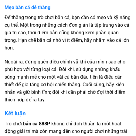
Mẹo bắn cá dễ thắng
Để thắng trong trò chơi bắn cá, bạn cần có mẹo và kỹ năng
cụ thể. Một trong những cách đơn giản là tập trung vào cá
giá trị cao, thời điểm bắn cũng không kém phần quan
trọng. Hạn chế bắn cá nhỏ vì ít điểm, hãy nhắm vào cá lớn
hơn.
Ngoài ra, đừng quên điều chỉnh vũ khí của mình sao cho
phù hợp với từng loại cá. Đôi khi, sử dụng những khẩu
súng mạnh mẽ cho một vài cú bắn đầu tiên là điều cần
thiết để gia tăng cơ hội chiến thắng. Cuối cùng, hãy kiên
nhẫn và giữ bình tĩnh; đôi khi cần phải chờ đợi thời điểm
thích hợp để ra tay.
Kết luận
Trò chơi
bắn cá 888P
không chỉ đơn thuần là một hoạt
động giải trí mà còn mang đến cho người chơi những trải