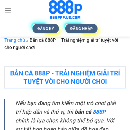
Bỏ
qua
nội
dung
ĐĂNG KÝ
ĐĂNG NHẬP
Trang chủ
»
Bắn cá 888P – Trải nghiệm giải trí tuyệt vời
cho người chơi
BẮN CÁ 888P - TRẢI NGHIỆM GIẢI TRÍ
TUYỆT VỜI CHO NGƯỜI CHƠI
Nếu bạn đang tìm kiếm một trò chơi giải
trí hấp dẫn và thú vị, thì
bắn cá
888P
chính là lựa chọn không thể bỏ qua. Với
sự kết hợp hoàn hảo giữa đồ họa đẹp