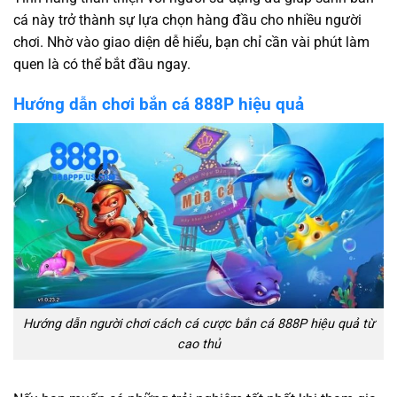
cá này trở thành sự lựa chọn hàng đầu cho nhiều người
chơi. Nhờ vào giao diện dễ hiểu, bạn chỉ cần vài phút làm
quen là có thể bắt đầu ngay.
Hướng dẫn chơi bắn cá 888P hiệu quả
Hướng dẫn người chơi cách cá cược bắn cá 888P hiệu quả từ
cao thủ