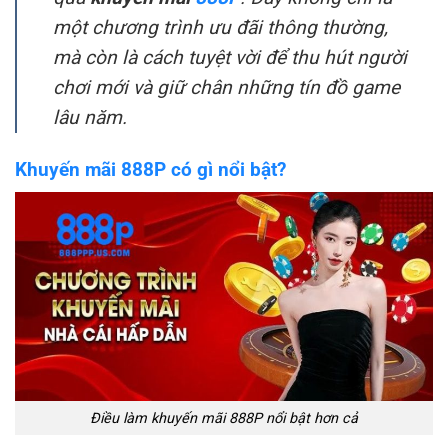
một chương trình ưu đãi thông thường,
mà còn là cách tuyệt vời để thu hút người
chơi mới và giữ chân những tín đồ game
lâu năm.
Khuyến mãi 888P có gì nổi bật?
Điều làm khuyến mãi 888P nổi bật hơn cả