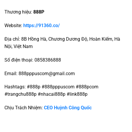
Thương hiệu:
888P
Website:
https://91360.co/
Địa chỉ:
8B Hồng Hà, Chương Dương Độ, Hoàn Kiếm, Hà
Nội, Việt Nam
Số điện thoại:
0858386888
Email:
888pppuscom@gmail.com
Hashtags: #888p #888pppuscom #888pcom
#trangchu888p #nhacai888p #link888p
Chịu Trách Nhiệm:
CEO Huỳnh Công Quốc