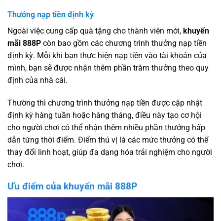
Thưởng nạp tiền định kỳ
Ngoài việc cung cấp quà tặng cho thành viên mới,
khuyến
mãi 888P
còn bao gồm các chương trình thưởng nạp tiền
định kỳ. Mỗi khi bạn thực hiện nạp tiền vào tài khoản của
mình, bạn sẽ được nhận thêm phần trăm thưởng theo quy
định của nhà cái.
Thường thì chương trình thưởng nạp tiền được cập nhật
định kỳ hàng tuần hoặc hàng tháng, điều này tạo cơ hội
cho người chơi có thể nhận thêm nhiều phần thưởng hấp
dẫn từng thời điểm. Điểm thú vị là các mức thưởng có thể
thay đổi linh hoạt, giúp đa dạng hóa trải nghiệm cho người
chơi.
Ưu điểm của khuyến mãi 888P