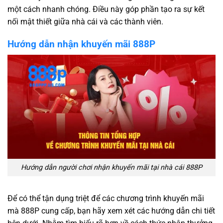
một cách nhanh chóng. Điều này góp phần tạo ra sự kết
nối mật thiết giữa nhà cái và các thành viên.
Hướng dẫn nhận khuyến mãi 888P
Hướng dẫn người chơi nhận khuyến mãi tại nhà cái 888P
Để có thể tận dụng triệt để các chương trình khuyến mãi
mà 888P cung cấp, bạn hãy xem xét các hướng dẫn chi tiết