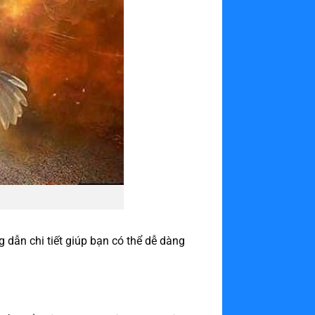
 dẫn chi tiết giúp bạn có thể dễ dàng