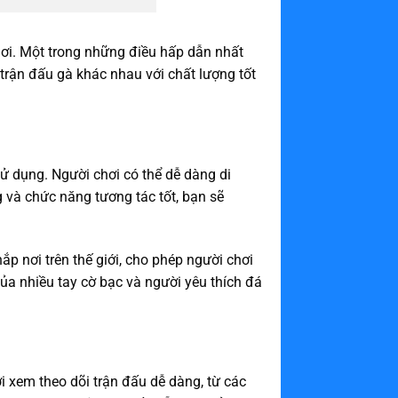
hơi. Một trong những điều hấp dẫn nhất
 trận đấu gà khác nhau với chất lượng tốt
sử dụng. Người chơi có thể dễ dàng di
 và chức năng tương tác tốt, bạn sẽ
p nơi trên thế giới, cho phép người chơi
của nhiều tay cờ bạc và người yêu thích đá
 xem theo dõi trận đấu dễ dàng, từ các