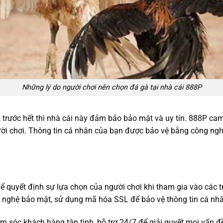
Những lý do người chơi nên chọn đá gà tại nhà cái 888P
do, trước hết thì nhà cái này đảm bảo bảo mật và uy tín. 888P 
ời chơi. Thông tin cá nhân của bạn được bảo vệ bằng công nghệ
 quyết định sự lựa chọn của người chơi khi tham gia vào các tr
nghệ bảo mật, sử dụng mã hóa SSL để bảo vệ thông tin cá nhân
ăm sóc khách hàng tận tình, hỗ trợ 24/7 để giải quyết mọi vấn 