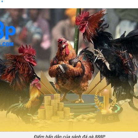
Điểm hấp dẫn của sảnh đá gà 888P