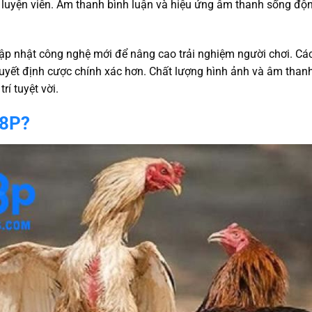
luyện viên. Âm thanh bình luận và hiệu ứng âm thanh sống độ
p nhật công nghệ mới để nâng cao trải nghiệm người chơi. Cá
 quyết định cược chính xác hơn. Chất lượng hình ảnh và âm than
rí tuyệt vời.
88P?