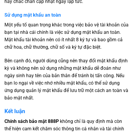
hãy chắc chắn cập nhật ngay lập tức.
Sử dụng mật khẩu an toàn
Một yếu tố quan trọng khác trong việc bảo vệ tài khoản của
bạn tại nhà cái chính là việc sử dụng mật khẩu an toàn.
Mật khẩu tài khoản nên có ít nhất 8 ký tự và bao gồm cả
chữ hoa, chữ thường, chữ số và ký tự đặc biệt.
Bên cạnh đó, người dùng cũng nên thay đổi mật khẩu định
kỳ và không nên sử dụng những mật khẩu dễ đoán như
ngày sinh hay tên của bản thân để tránh bị tấn công. Nếu
bạn lo ngại về việc nhớ nhiều mật khẩu, có thể sử dụng
ứng dụng quản lý mật khẩu để lưu trữ một cách an toàn và
bảo mật nhất.
Kết luận
Chính sách bảo mật 888P
không chỉ là quy định mà còn
thể hiện cam kết chăm sóc thông tin cá nhân và tài chính