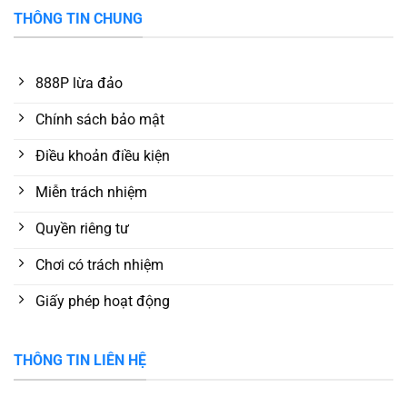
THÔNG TIN CHUNG
888P lừa đảo
Chính sách bảo mật
Điều khoản điều kiện
Miễn trách nhiệm
Quyền riêng tư
Chơi có trách nhiệm
Giấy phép hoạt động
THÔNG TIN LIÊN HỆ