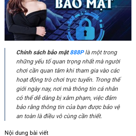
Chính sách bảo mật
888P
là một trong
những yếu tố quan trọng nhất mà người
chơi cần quan tâm khi tham gia vào các
hoạt động trò chơi trực tuyến. Trong thế
giới ngày nay, nơi mà thông tin cá nhân
có thể dễ dàng bị xâm phạm, việc đảm
bảo rằng thông tin của bạn được bảo vệ
an toàn là điều vô cùng cần thiết.
Nội dung bài viết