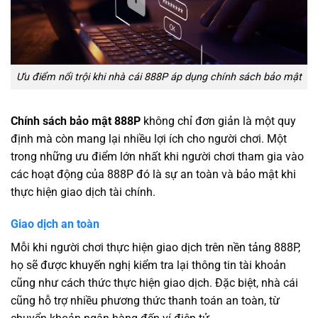
Ưu điểm nổi trội khi nhà cái 888P áp dụng chính sách bảo mật
Chính sách bảo mật 888P
không chỉ đơn giản là một quy
định mà còn mang lại nhiều lợi ích cho người chơi. Một
trong những ưu điểm lớn nhất khi người chơi tham gia vào
các hoạt động của 888P đó là sự an toàn và bảo mật khi
thực hiện giao dịch tài chính.
Giao dịch an toàn
Mỗi khi người chơi thực hiện giao dịch trên nền tảng 888P,
họ sẽ được khuyến nghị kiểm tra lại thông tin tài khoản
cũng như cách thức thực hiện giao dịch. Đặc biệt, nhà cái
cũng hỗ trợ nhiều phương thức thanh toán an toàn, từ